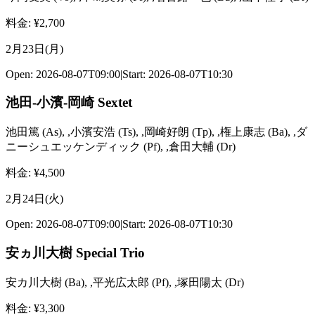
料金
: ¥
2,700
2月23日(月)
Open:
2026-08-07T09:00
|
Start:
2026-08-07T10:30
池田-小濱-岡崎 Sextet
池田篤
(
As
)
,
,小濱安浩
(
Ts
)
,
,岡崎好朗
(
Tp
)
,
,権上康志
(
Ba
)
,
,ダ
ニーシュエッケンディック
(
Pf
)
,
,倉田大輔
(
Dr
)
料金
: ¥
4,500
2月24日(火)
Open:
2026-08-07T09:00
|
Start:
2026-08-07T10:30
安ヵ川大樹 Special Trio
安カ川大樹
(
Ba
)
,
,平光広太郎
(
Pf
)
,
,塚田陽太
(
Dr
)
料金
: ¥
3,300