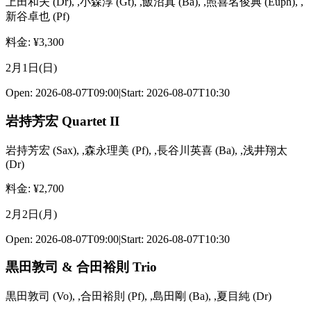
上田和夫
(
Dr
)
,
,小森淳
(
Gt
)
,
,飯沼真
(
Ba
)
,
,照喜名俊典
(
Euph
)
,
,
新谷卓也
(
Pf
)
料金
: ¥
3,300
2月1日(日)
Open:
2026-08-07T09:00
|
Start:
2026-08-07T10:30
岩持芳宏 Quartet II
岩持芳宏
(
Sax
)
,
,森永理美
(
Pf
)
,
,長谷川英喜
(
Ba
)
,
,浅井翔太
(
Dr
)
料金
: ¥
2,700
2月2日(月)
Open:
2026-08-07T09:00
|
Start:
2026-08-07T10:30
黒田敦司 & 合田裕則 Trio
黒田敦司
(
Vo
)
,
,合田裕則
(
Pf
)
,
,島田剛
(
Ba
)
,
,夏目純
(
Dr
)