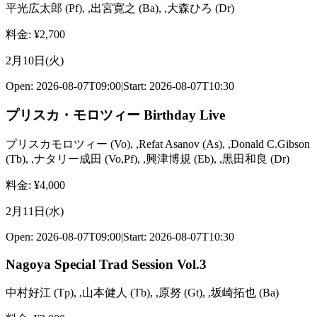
平光広太郎
(
Pf
)
,
,出宮寛之
(
Ba
)
,
,大森ひろ
(
Dr
)
料金
: ¥
2,700
2月10日(火)
Open:
2026-08-07T09:00
|
Start:
2026-08-07T10:30
プリスカ・モロツィー Birthday Live
プリスカモロツィー
(
Vo
)
,
,Refat Asanov
(
As
)
,
,Donald C.Gibson
(
Tb
)
,
,ナタリー成田
(
Vo,Pf
)
,
,興津博規
(
Eb
)
,
,黒田和良
(
Dr
)
料金
: ¥
4,000
2月11日(水)
Open:
2026-08-07T09:00
|
Start:
2026-08-07T10:30
Nagoya Special Trad Session Vol.3
中村好江
(
Tp
)
,
,山本健人
(
Tb
)
,
,原努
(
Gt
)
,
,坂崎拓也
(
Ba
)