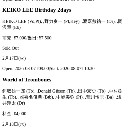
KEIKO LEE Birthday 2days
KEIKO LEE
(
Vo,Pf
)
,
,野力奏一
(
Pf,Key
)
,
,渡嘉敷祐一
(
Dr
)
,
,岡
沢章
(
Eb
)
前売
: ¥
7,000
/
当日
: ¥
7,500
Sold Out
2月17日(火)
Open:
2026-08-07T09:00
|
Start:
2026-08-07T10:30
World of Trombones
餌取雄一郎
(
Tb
)
,
,Donald Gibson
(
Tb
)
,
,田中宏史
(
Tb
)
,
,中村樹
生
(
Tb
)
,
,照喜名俊典
(
Btb
)
,
,中嶋美弥
(
Pf
)
,
,荒川悟志
(
Ba
)
,
,浅
井翔太
(
Dr
)
料金
: ¥
4,000
2月18日(水)