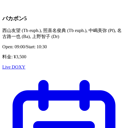
バカボン5
西山友望
(
Tb euph.
)
,
照喜名俊典
(
Tb euph.
)
,
中嶋美弥
(
Pf
)
,
名
古路一也
(
Ba
)
,
上野智子
(
Dr
)
Open:
09:00
/
Start:
10:30
料金
: ¥
3,500
Live DOXY