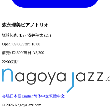
森永理美ピアノトリオ
坂崎拓也
(
Ba
)
,
浅井翔太
(
Dr
)
Open:
09:00
/
Start:
10:00
前売
: ¥
2,800
/
当日
: ¥
3,300
22:00閉店
会場
日本語
English
简体中文
繁體中文
©
2026
NagoyaJazz.com