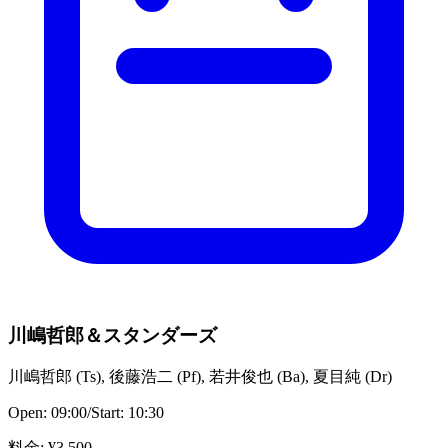
川嶋哲郎＆スタンダーズ
川嶋哲郎
(
Ts
)
,
後藤浩二
(
Pf
)
,
若井俊也
(
Ba
)
,
夏目純
(
Dr
)
Open:
09:00
/
Start:
10:30
料金
: ¥
3,500