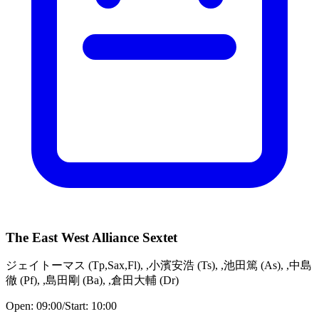
The East West Alliance Sextet
ジェイトーマス
(
Tp,Sax,Fl
)
,
,小濱安浩
(
Ts
)
,
,池田篤
(
As
)
,
,中島
徹
(
Pf
)
,
,島田剛
(
Ba
)
,
,倉田大輔
(
Dr
)
Open:
09:00
/
Start:
10:00