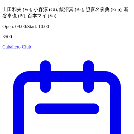
上田和夫
(
Vo
)
,
小森淳
(
Gt
)
,
飯沼真
(
Ba
)
,
照喜名俊典
(
Eup
)
,
新
谷卓也
(
Pf
)
,
百本マイ
(
Vo
)
Open:
09:00
/
Start:
10:00
3500
Caballero Club