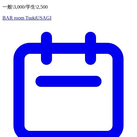
一般\3,000/学生\2,500
BAR room TsukiUSAGI